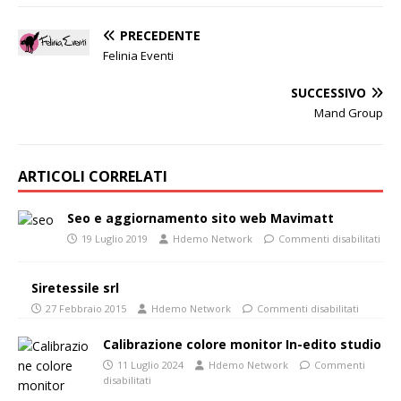
PRECEDENTE
Felinia Eventi
SUCCESSIVO
Mand Group
ARTICOLI CORRELATI
Seo e aggiornamento sito web Mavimatt
19 Luglio 2019
Hdemo Network
Commenti disabilitati
Siretessile srl
27 Febbraio 2015
Hdemo Network
Commenti disabilitati
Calibrazione colore monitor In-edito studio
11 Luglio 2024
Hdemo Network
Commenti
disabilitati