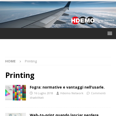
HOME
Printing
Printing
Fogra: normative e vantaggi nell’usarle.
16 Luglio 2018
Hdemo Network
Commenti
disabilitati
Web-to-print quando lasciar perdere