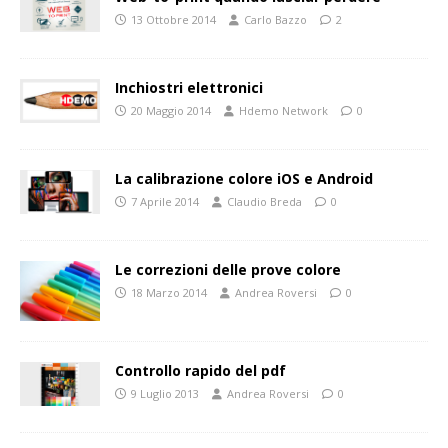
13 Ottobre 2014
Carlo Bazzo
2
Inchiostri elettronici
20 Maggio 2014
Hdemo Network
0
La calibrazione colore iOS e Android
7 Aprile 2014
Claudio Breda
0
Le correzioni delle prove colore
18 Marzo 2014
Andrea Roversi
0
Controllo rapido del pdf
9 Luglio 2013
Andrea Roversi
0