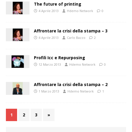
The future of printing
4 Aprile 2013
Hdemo Network
0
Affrontare la crisi della stampa – 3
4 Aprile 2013
Carlo Bazzo
2
Profili Icc e Repurposing
12 Marzo 2013
Hdemo Network
0
Affrontare la crisi della stampa – 2
1 Marzo 2013
Hdemo Network
1
1
2
3
»