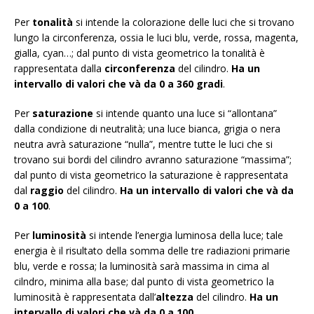
Per
tonalità
si intende la colorazione delle luci che si trovano
lungo la circonferenza, ossia le luci blu, verde, rossa, magenta,
gialla, cyan…; dal punto di vista geometrico la tonalità è
rappresentata dalla
circonferenza
del cilindro.
Ha un
intervallo di valori che và da 0 a 360 gradi
.
Per
saturazione
si intende quanto una luce si “allontana”
dalla condizione di neutralità; una luce bianca, grigia o nera
neutra avrà saturazione “nulla”, mentre tutte le luci che si
trovano sui bordi del cilindro avranno saturazione “massima”;
dal punto di vista geometrico la saturazione è rappresentata
dal
raggio
del cilindro.
Ha un intervallo di valori che và da
0 a 100
.
Per
luminosità
si intende l’energia luminosa della luce; tale
energia è il risultato della somma delle tre radiazioni primarie
blu, verde e rossa; la luminosità sarà massima in cima al
cilndro, minima alla base; dal punto di vista geometrico la
luminosità è rappresentata dall’
altezza
del cilindro.
Ha un
intervallo di valori che và da 0 a 100
.