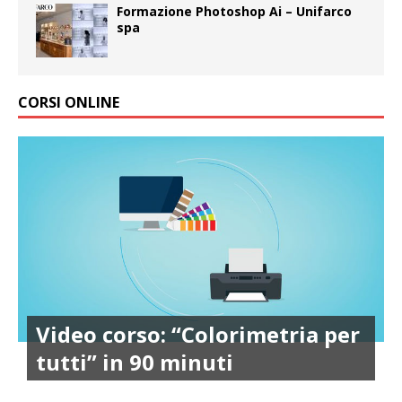
Formazione Photoshop Ai – Unifarco
spa
CORSI ONLINE
Video corso: “Colorimetria per
tutti” in 90 minuti