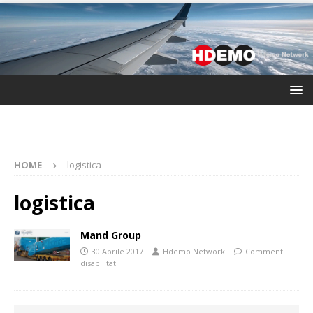
HOME
logistica
logistica
Mand Group
30 Aprile 2017
Hdemo Network
Commenti
disabilitati