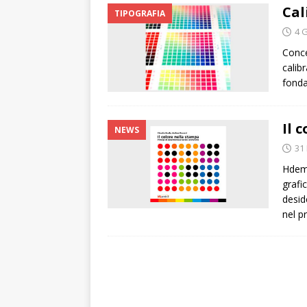
Cal
TIPOGRAFIA
4 
Conce
calib
fonda
Il 
NEWS
31 
Hdemo
grafi
desid
nel p