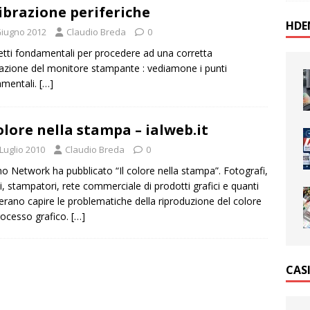
ibrazione periferiche
HDE
Giugno 2012
Claudio Breda
0
tti fondamentali per procedere ad una corretta
razione del monitore stampante : vediamone i punti
mentali.
[…]
colore nella stampa – ialweb.it
Luglio 2010
Claudio Breda
0
 Network ha pubblicato “Il colore nella stampa”. Fotografi,
ci, stampatori, rete commerciale di prodotti grafici e quanti
erano capire le problematiche della riproduzione del colore
rocesso grafico.
[…]
CAS