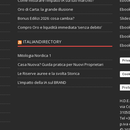
Come misurare l’impatto IA sul tuo marchio?
Ebook
Oro di Carta: la grande illusione
Ebook
Bonus Edilizi 2026: cosa cambia?
Slide
Compro Oro e liquidità immediata ‘senza debito’
Ebook 
Ebook
ITALIANDIRECTORY
Ebook
Mitologia Nordica 1
Priva
Casa Nuova? Guida pratica per Nuovi Proprietari
Le Riserve auree e la svolta Storica
Cook
L’impatto della IA sul BRAND
Pref
H.D.E
via Co
31050
Tel +
p.iva 
©
20