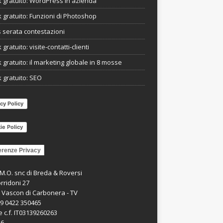
 gratuito: WordPress in azienda
 gratuito: Funzioni di Photoshop
s serata contestazioni
gratuito: visite-contatti-clienti
 gratuito: il marketing globale in 8 mosse
 gratuito: SEO
cy Policy
ie Policy
erenze Privacy
.M.O. snc di Breda & Roversi
rridoni 27
 Vascon di Carbonera - TV
39 0422 350465
e c.f. IT03139260263
26