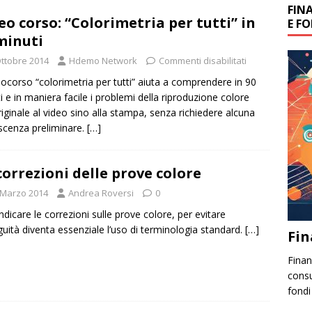
FIN
eo corso: “Colorimetria per tutti” in
E F
minuti
Ottobre 2014
Hdemo Network
Commenti disabilitati
deocorso “colorimetria per tutti” aiuta a comprendere in 90
i e in maniera facile i problemi della riproduzione colore
originale al video sino alla stampa, senza richiedere alcuna
cenza preliminare.
[…]
correzioni delle prove colore
 Marzo 2014
Andrea Roversi
0
indicare le correzioni sulle prove colore, per evitare
uità diventa essenziale l’uso di terminologia standard.
[…]
Fin
Finanz
consu
fondi