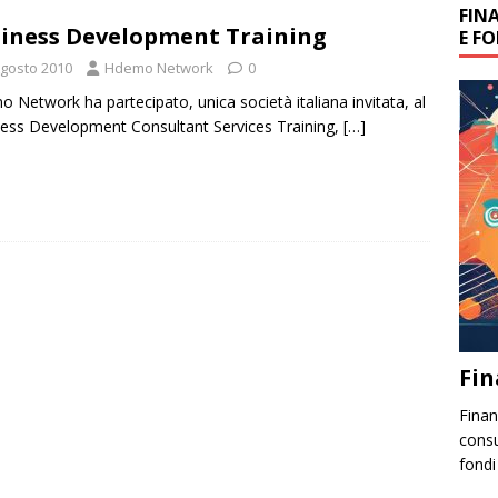
FIN
iness Development Training
E F
Agosto 2010
Hdemo Network
0
 Network ha partecipato, unica società italiana invitata, al
ess Development Consultant Services Training,
[…]
Fin
Finanz
consu
fondi