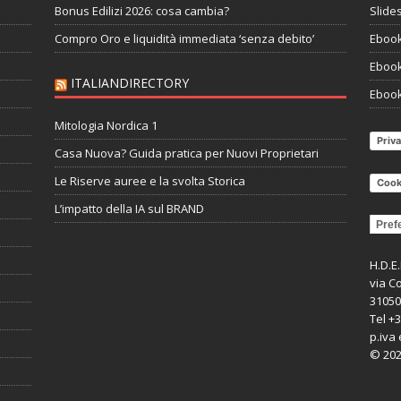
Bonus Edilizi 2026: cosa cambia?
Slide
Compro Oro e liquidità immediata ‘senza debito’
Ebook 
Ebook
ITALIANDIRECTORY
Ebook
Mitologia Nordica 1
Priva
Casa Nuova? Guida pratica per Nuovi Proprietari
Le Riserve auree e la svolta Storica
Cook
L’impatto della IA sul BRAND
Pref
H.D.E
via Co
31050
Tel +
p.iva 
©
20