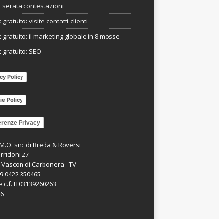
s serata contestazioni
gratuito: visite-contatti-clienti
 gratuito: il marketing globale in 8 mosse
 gratuito: SEO
cy Policy
ie Policy
erenze Privacy
.M.O. snc di Breda & Roversi
rridoni 27
 Vascon di Carbonera - TV
39 0422 350465
e c.f. IT03139260263
26