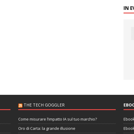
IN 
THE TECH GOGGLER
EBO
Come misurare l’impatto IA sul tuo marchio?
Ebook
Oro di Carta: la grande illusione
Ebook