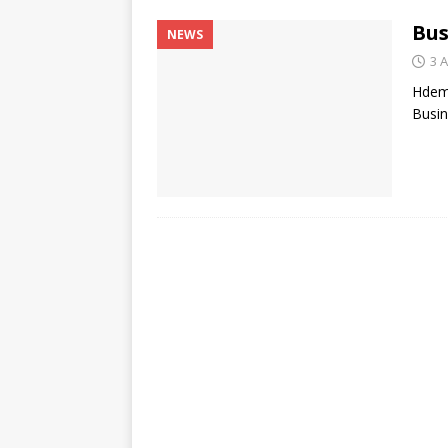
Bus
NEWS
3 
Hdemo
Busin