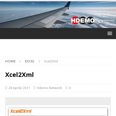
HOME
EXCEL
Xcel2Xml
Xcel2Xml
28 Aprile 2011
Hdemo Network
0