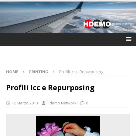
HOME
PRINTING
Profili Icc e Repurposing
Profili Icc e Repurposing
12 Marzo 2013
Hdemo Network
0