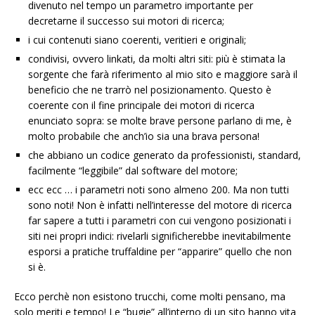
divenuto nel tempo un parametro importante per
decretarne il successo sui motori di ricerca;
i cui contenuti siano coerenti, veritieri e originali;
condivisi, ovvero linkati, da molti altri siti: più è stimata la
sorgente che farà riferimento al mio sito e maggiore sarà il
beneficio che ne trarrò nel posizionamento. Questo è
coerente con il fine principale dei motori di ricerca
enunciato sopra: se molte brave persone parlano di me, è
molto probabile che anch’io sia una brava persona!
che abbiano un codice generato da professionisti, standard,
facilmente “leggibile” dal software del motore;
ecc ecc … i parametri noti sono almeno 200. Ma non tutti
sono noti! Non è infatti nell’interesse del motore di ricerca
far sapere a tutti i parametri con cui vengono posizionati i
siti nei propri indici: rivelarli significherebbe inevitabilmente
esporsi a pratiche truffaldine per “apparire” quello che non
si è.
Ecco perchè non esistono trucchi, come molti pensano, ma
solo meriti e tempo! Le “bugie” all’interno di un sito hanno vita