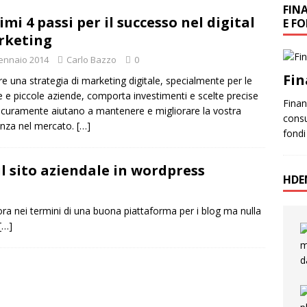
FIN
rimi 4 passi per il successo nel digital
E F
rketing
ennaio 2014
Carlo Bazzo
0
Fin
re una strategia di marketing digitale, specialmente per le
 e piccole aziende, comporta investimenti e scelte precise
Finanz
icuramente aiutano a mantenere e migliorare la vostra
consu
nza nel mercato.
[…]
fondi
il sito aziendale in wordpress
HDE
ra nei termini di una buona piattaforma per i blog ma nulla
[…]