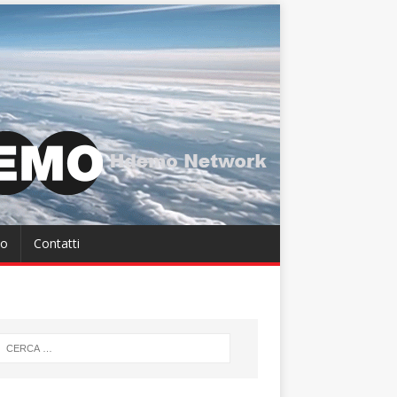
so
Contatti