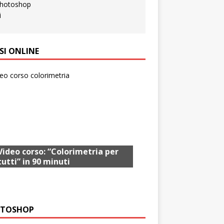
SI ONLINE
Video corso: “Colorimetria per
tutti” in 90 minuti
TOSHOP