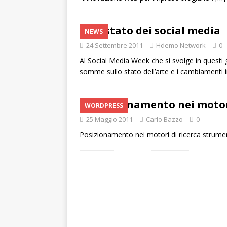
Lo stato dei social media
NEWS
24 Settembre 2011
Hdemo Network
0
Al Social Media Week che si svolge in questi gi
somme sullo stato dell’arte e i cambiamenti 
Posizionamento nei motori
WORDPRESS
25 Maggio 2011
Carlo Bazzo
0
Posizionamento nei motori di ricerca strume