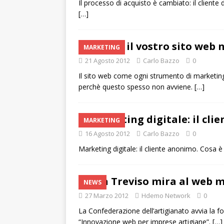
Il processo di acquisto è cambiato: il cliente
[…]
Perchè il vostro sito web 
MARKETING
21 Agosto 2012
Carlo Bazzo
0
Il sito web come ogni strumento di marketing 
perchè questo spesso non avviene.
[…]
Marketing digitale: il cl
MARKETING
16 Agosto 2012
Carlo Bazzo
0
Marketing digitale: il cliente anonimo. Cosa 
Cna Treviso mira al web 
NEWS
27 Marzo 2012
Hdemo Network
0
La Confederazione dell’artigianato avvia la 
“Innovazione web per imprese artigiane”.
[…]