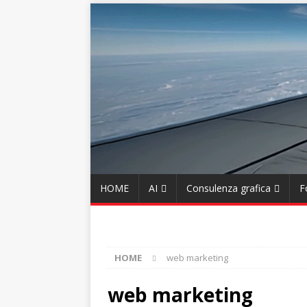
HOME
AI
Consulenza grafica
F
HOME
web marketing
web marketing