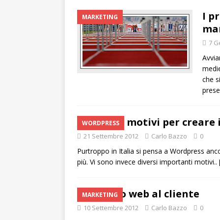
I p
MARKETING
ma
7 G
Avvia
medie
che s
prese
7 buoni motivi per creare 
WORDPRESS
21 Settembre 2012
Carlo Bazzo
0
Purtroppo in Italia si pensa a Wordpress anco
più. Vi sono invece diversi importanti motivi..
Dal sito web al cliente
MARKETING
10 Settembre 2012
Carlo Bazzo
0