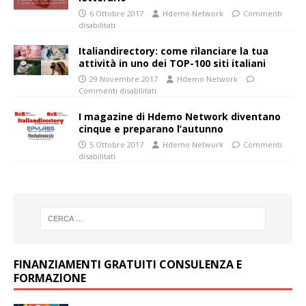
6 Ottobre 2017
Hdemo Network
Commenti
disabilitati
Italiandirectory: come rilanciare la tua
attività in uno dei TOP-100 siti italiani
29 Novembre 2017
Hdemo Network
Commenti disabilitati
I magazine di Hdemo Network diventano
cinque e preparano l’autunno
5 Ottobre 2017
Hdemo Network
Commenti
disabilitati
FINANZIAMENTI GRATUITI CONSULENZA E
FORMAZIONE